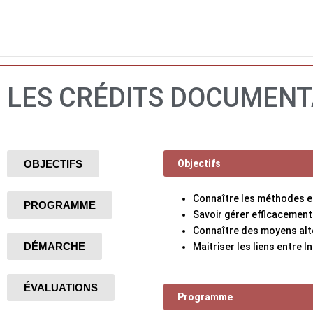
Aller
au
contenu
LES CRÉDITS DOCUMENT
OBJECTIFS
Objectifs
Connaître les méthodes et 
PROGRAMME
Savoir gérer efficacemen
Connaître des moyens alt
DÉMARCHE
Maitriser les liens entre 
ÉVALUATIONS
Programme