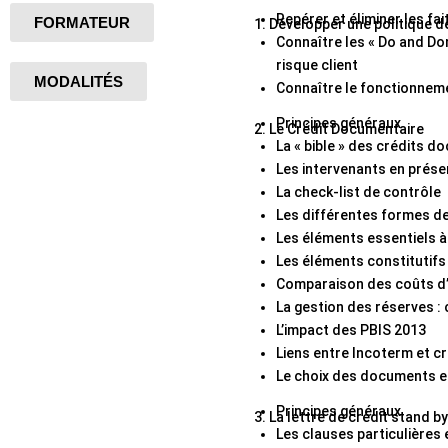
Repérer et éliminer les f
FORMATEUR
1. Développer une politique d
Connaître les « Do and Do
risque client
MODALITÉS
Connaître le fonctionnemen
Principes généraux
2. Le Crédit Documentaire
La « bible » des crédits 
Les intervenants en prése
La check-list de contrôle
Les différentes formes d
Les éléments essentiels à
Les éléments constitutifs
Comparaison des coûts d’
La gestion des réserves 
L’impact des PBIS 2013
Liens entre Incoterm et c
Le choix des documents en
Principes généraux
3. La lettre de crédit stand b
Les clauses particulières