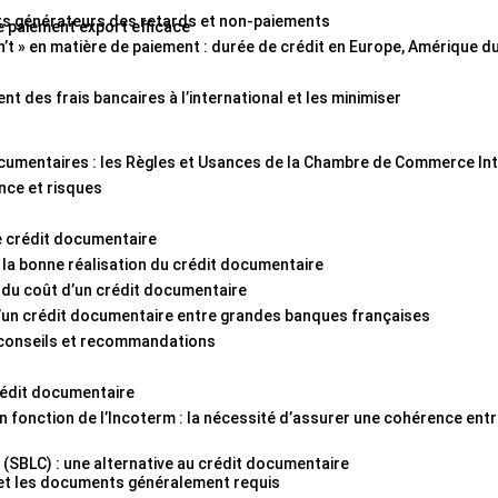
aits générateurs des retards et non-paiements
e paiement export efficace
n’t » en matière de paiement : durée de crédit en Europe, Amérique d
t des frais bancaires à l’international et les minimiser
documentaires : les Règles et Usances de la Chambre de Commerce In
nce et risques
e crédit documentaire
 la bonne réalisation du crédit documentaire
 du coût d’un crédit documentaire
un crédit documentaire entre grandes banques françaises
: conseils et recommandations
rédit documentaire
 fonction de l’Incoterm : la nécessité d’assurer une cohérence entr
y (SBLC) : une alternative au crédit documentaire
 et les documents généralement requis