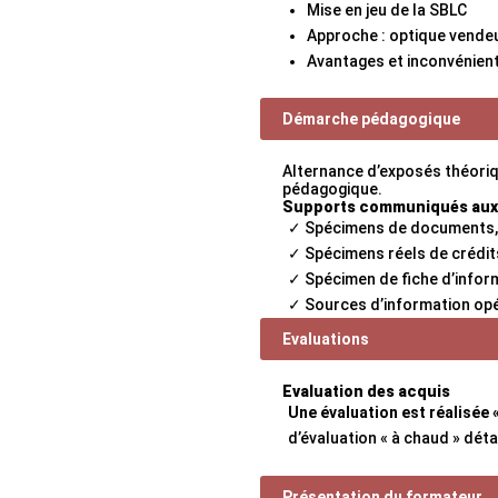
Mise en jeu de la SBLC
Approche : optique vendeu
Avantages et inconvénient
Démarche pédagogique
Alternance d’exposés théoriqu
pédagogique.
Supports communiqués aux s
✓ Spécimens de documents, d
✓ Spécimens réels de crédit
✓ Spécimen de fiche d’infor
✓ Sources d’information opé
Evaluations
Evaluation des acquis
Une évaluation est réalisée «
d’évaluation « à chaud » déta
Présentation du formateur