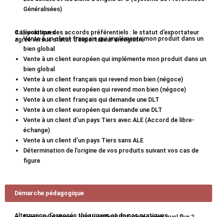
Généralisées)
4. L’évolution des accords préférentiels : le statut d’exportateur
Cas pratiques :
Vente à un client français qui implémente mon produit dans un
agréé versus statut d’exportateur enregistré
bien global
Vente à un client européen qui implémente mon produit dans un
bien global
Vente à un client français qui revend mon bien (négoce)
Vente à un client européen qui revend mon bien (négoce)
Vente à un client français qui demande une DLT
Vente à un client européen qui demande une DLT
Vente à un client d’un pays Tiers avec ALE (Accord de libre-
échange)
Vente à un client d’un pays Tiers sans ALE
Détermination de l’origine de vos produits suivant vos cas de
figure
Démarche pédagogique
Alternance d’exposés théoriques et de cas pratiques.
Exercice pratique : quel justificatif d’origine pour quel flux ?