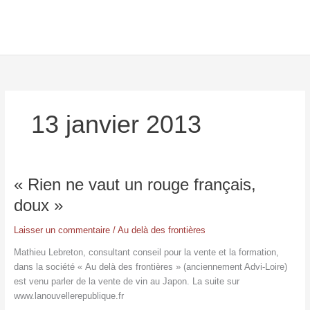
Aller
au
contenu
13 janvier 2013
« Rien
« Rien ne vaut un rouge français,
ne
doux »
vaut
un
Laisser un commentaire
/
Au delà des frontières
rouge
Mathieu Lebreton, consultant conseil pour la vente et la formation,
français,
dans la société « Au delà des frontières » (anciennement Advi-Loire)
doux »
est venu parler de la vente de vin au Japon. La suite sur
www.lanouvellerepublique.fr