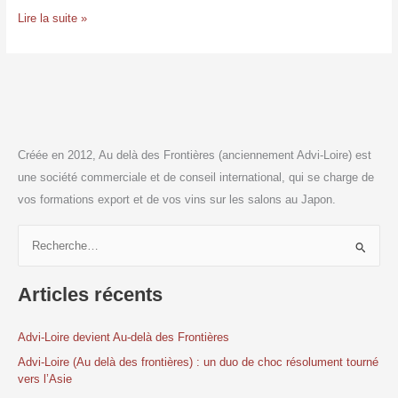
Lire la suite »
Créée en 2012, Au delà des Frontières (anciennement Advi-Loire) est
une société commerciale et de conseil international, qui se charge de
vos formations export et de vos vins sur les salons au Japon.
R
e
Articles récents
c
h
Advi-Loire devient Au-delà des Frontières
e
r
Advi-Loire (Au delà des frontières) : un duo de choc résolument tourné
vers l’Asie
c