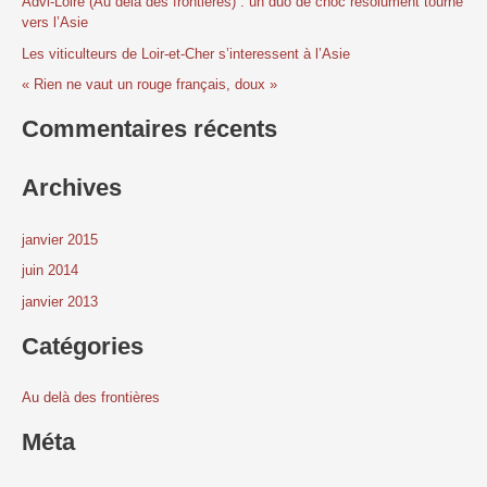
Advi-Loire (Au delà des frontières) : un duo de choc résolument tourné
vers l’Asie
c
Les viticulteurs de Loir-et-Cher s’interessent à l’Asie
h
e
« Rien ne vaut un rouge français, doux »
r
Commentaires récents
:
Archives
janvier 2015
juin 2014
janvier 2013
Catégories
Au delà des frontières
Méta