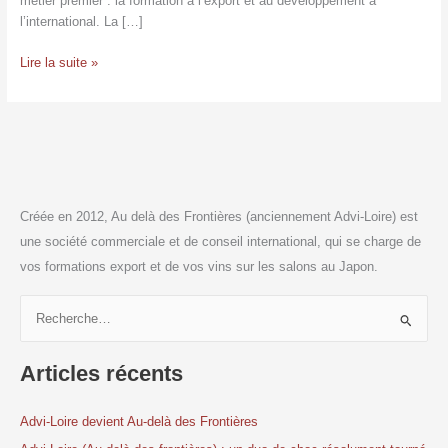
métier premier : la formation à l’export et au développement à
l’international. La […]
Lire la suite »
Créée en 2012, Au delà des Frontières (anciennement Advi-Loire) est
une société commerciale et de conseil international, qui se charge de
vos formations export et de vos vins sur les salons au Japon.
R
e
Articles récents
c
h
Advi-Loire devient Au-delà des Frontières
e
r